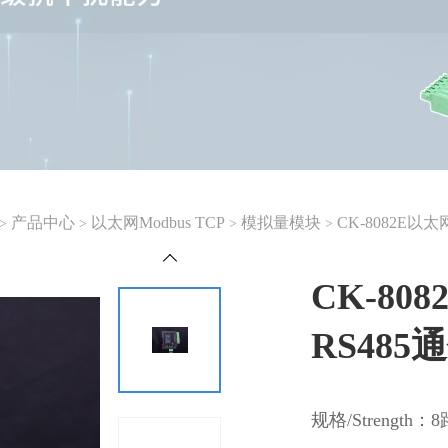
产品中心
以太网Modbus TCP
模拟量模块
CK-8082E以
>
>
>
>
CK-8
RS485
规格/Strength：8路