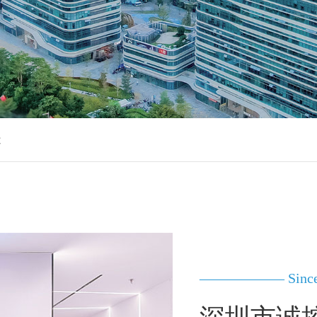
造
—————— Since 