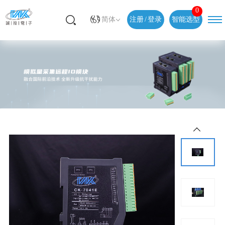
0
简体
注册
/
登录
智能选型