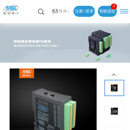
0
简体
注册
/
登录
智能选型