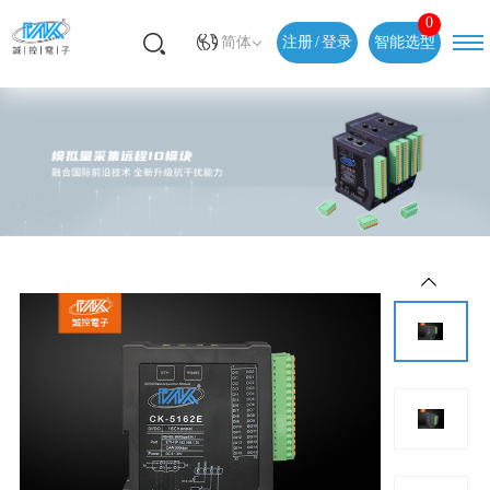
0
简体
注册
/
登录
智能选型