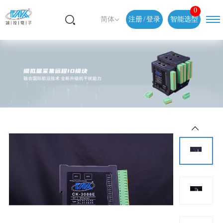
0
简体
注册
/
登录
智能选型